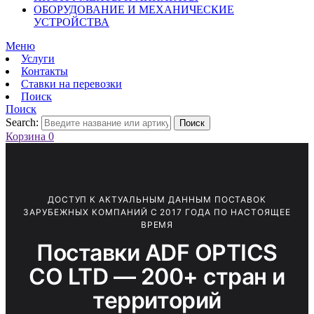
ОБОРУДОВАНИЕ И МЕХАНИЧЕСКИЕ
УСТРОЙСТВА
Меню
Услуги
Контакты
Ставки на перевозки
Поиск
Поиск
Search:
Поиск
Корзина
0
ДОСТУП К АКТУАЛЬНЫМ ДАННЫМ ПОСТАВОК
ЗАРУБЕЖНЫХ КОМПАНИЙ С 2017 ГОДА ПО НАСТОЯЩЕЕ
ВРЕМЯ
Поставки ADF OPTICS
CO LTD — 200+ стран и
территорий