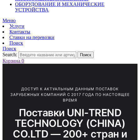
ОБОРУДОВАНИЕ И МЕХАНИЧЕСКИЕ
УСТРОЙСТВА
Меню
Услуги
Контакты
Ставки на перевозки
Поиск
Поиск
Search:
Поиск
Корзина
0
ДОСТУП К АКТУАЛЬНЫМ ДАННЫМ ПОСТАВОК
ЗАРУБЕЖНЫХ КОМПАНИЙ С 2017 ГОДА ПО НАСТОЯЩЕЕ
ВРЕМЯ
Поставки UNI-TREND
TECHNOLOGY (CHINA)
CO.LTD — 200+ стран и