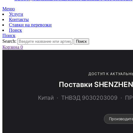
Меню
Услуги
Контакты
Ставки на перевозки
Поиск
Поиск
Search:
Поиск
Корзина
0
ДОСТУП К АКТУАЛЬН
Поставки SHENZHEN 
Китай · ТНВЭД 9030203009 ·
Производит