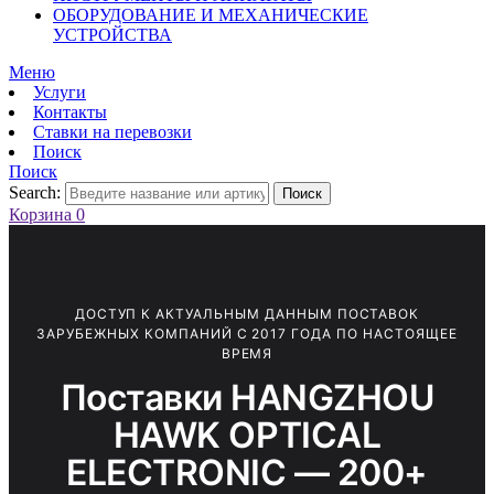
ОБОРУДОВАНИЕ И МЕХАНИЧЕСКИЕ
УСТРОЙСТВА
Меню
Услуги
Контакты
Ставки на перевозки
Поиск
Поиск
Search:
Поиск
Корзина
0
ДОСТУП К АКТУАЛЬНЫМ ДАННЫМ ПОСТАВОК
ЗАРУБЕЖНЫХ КОМПАНИЙ С 2017 ГОДА ПО НАСТОЯЩЕЕ
ВРЕМЯ
Поставки HANGZHOU
HAWK OPTICAL
ELECTRONIC — 200+