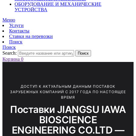
ОБОРУДОВАНИЕ И МЕХАНИЧЕСКИЕ
УСТРОЙСТВА
Меню
Услуги
Контакты
Ставки на перевозки
Поиск
Поиск
Search:
Поиск
Корзина
0
ДОСТУП К АКТУАЛЬНЫМ ДАННЫМ ПОСТАВОК
ЗАРУБЕЖНЫХ КОМПАНИЙ С 2017 ГОДА ПО НАСТОЯЩЕЕ
ВРЕМЯ
Поставки JIANGSU IAWA
BIOSCIENCE
ENGINEERING CO.LTD —