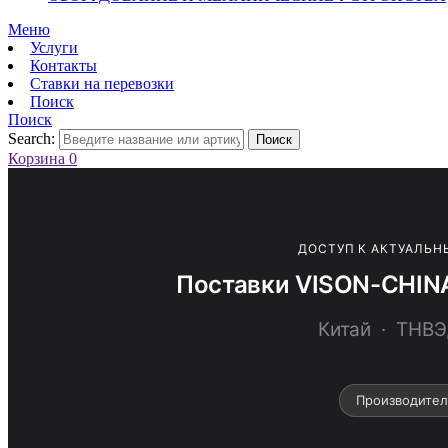
Меню
Услуги
Контакты
Ставки на перевозки
Поиск
Поиск
Search:
Поиск
Корзина
0
ДОСТУП К АКТУАЛЬН
Поставки VISON-CHINA
Китай · ТНВ
Производител