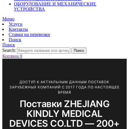
ОБОРУДОВАНИЕ И МЕХАНИЧЕСКИЕ
УСТРОЙСТВА
Меню
Услуги
Контакты
Ставки на перевозки
Поиск
Поиск
Search:
Поиск
Корзина
0
ДОСТУП К АКТУАЛЬНЫМ ДАННЫМ ПОСТАВОК
ЗАРУБЕЖНЫХ КОМПАНИЙ С 2017 ГОДА ПО НАСТОЯЩЕЕ
ВРЕМЯ
Поставки ZHEJIANG
KINDLY MEDICAL
DEVICES CO.LTD — 200+