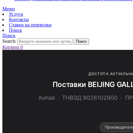
Меню
Услуги
Контакты
Ставки на перевозки
Поиск
Поиск
Search:
Поиск
Корзина
0
ДОСТУП К АКТУАЛЬН
Поставки BEIJING GAL
Китай · ТНВЭД 9026102900 · 
Производител