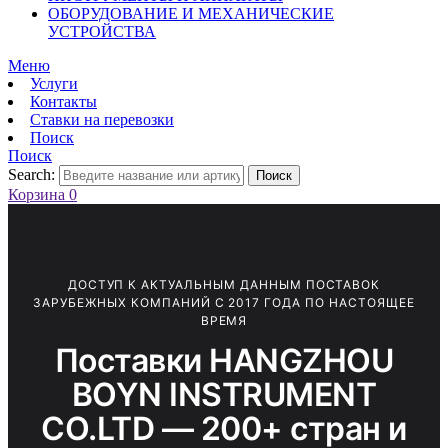
ОБОРУДОВАНИЕ И МЕХАНИЧЕСКИЕ
УСТРОЙСТВА
Меню
Услуги
Контакты
Ставки на перевозки
Поиск
Поиск
Search:
Поиск
Корзина
0
ДОСТУП К АКТУАЛЬНЫМ ДАННЫМ ПОСТАВОК
ЗАРУБЕЖНЫХ КОМПАНИЙ С 2017 ГОДА ПО НАСТОЯЩЕЕ
ВРЕМЯ
Поставки HANGZHOU
BOYN INSTRUMENT
CO.LTD — 200+ стран и