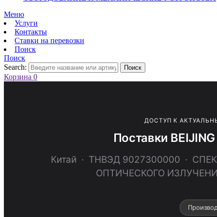
Меню
Услуги
Контакты
Ставки на перевозки
Поиск
Поиск
Search:
Поиск
Корзина
0
ДОСТУП К АКТУАЛЬН
Поставки BEIJING
Китай · ТНВЭД 9027300000 · СП
ОПТИЧЕСКОГО ИЗЛУЧЕНИ
Производ