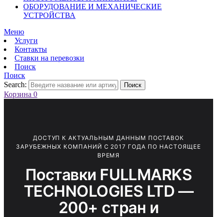
ОБОРУДОВАНИЕ И МЕХАНИЧЕСКИЕ
УСТРОЙСТВА
Меню
Услуги
Контакты
Ставки на перевозки
Поиск
Поиск
Search:
Поиск
Корзина
0
ДОСТУП К АКТУАЛЬНЫМ ДАННЫМ ПОСТАВОК
ЗАРУБЕЖНЫХ КОМПАНИЙ С 2017 ГОДА ПО НАСТОЯЩЕЕ
ВРЕМЯ
Поставки FULLMARKS
TECHNOLOGIES LTD —
200+ стран и