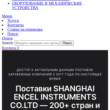
ОБОРУДОВАНИЕ И МЕХАНИЧЕСКИЕ
УСТРОЙСТВА
Меню
Услуги
Контакты
Ставки на перевозки
Поиск
Поиск
Search:
Поиск
Корзина
0
ДОСТУП К АКТУАЛЬНЫМ ДАННЫМ ПОСТАВОК
ЗАРУБЕЖНЫХ КОМПАНИЙ С 2017 ГОДА ПО НАСТОЯЩЕЕ
ВРЕМЯ
Поставки SHANGHAI
ENCEL INSTRUMENTS
CO.LTD — 200+ стран и