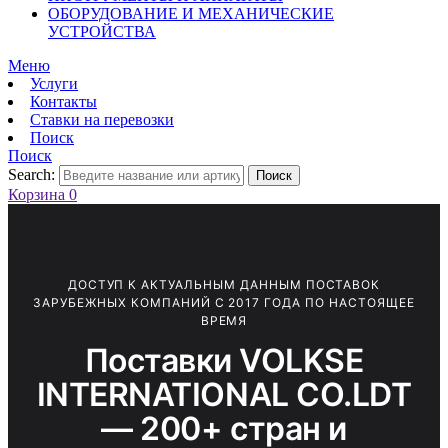
ОБОРУДОВАНИЕ И МЕХАНИЧЕСКИЕ
УСТРОЙСТВА
Меню
Услуги
Контакты
Ставки на перевозки
Поиск
Поиск
Search:
Поиск
Корзина
0
ДОСТУП К АКТУАЛЬНЫМ ДАННЫМ ПОСТАВОК
ЗАРУБЕЖНЫХ КОМПАНИЙ С 2017 ГОДА ПО НАСТОЯЩЕЕ
ВРЕМЯ
Поставки VOLKSE
INTERNATIONAL CO.LDT
— 200+ стран и