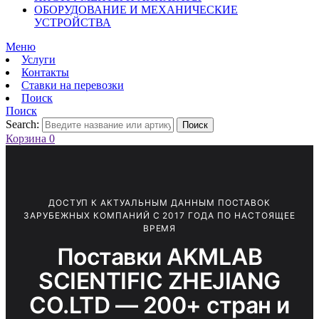
ОБОРУДОВАНИЕ И МЕХАНИЧЕСКИЕ
УСТРОЙСТВА
Меню
Услуги
Контакты
Ставки на перевозки
Поиск
Поиск
Search:
Поиск
Корзина
0
ДОСТУП К АКТУАЛЬНЫМ ДАННЫМ ПОСТАВОК
ЗАРУБЕЖНЫХ КОМПАНИЙ С 2017 ГОДА ПО НАСТОЯЩЕЕ
ВРЕМЯ
Поставки AKMLAB
SCIENTIFIC ZHEJIANG
CO.LTD — 200+ стран и