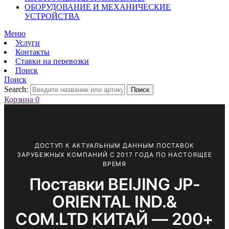
ОБОРУДОВАНИЕ И МЕХАНИЧЕСКИЕ
УСТРОЙСТВА
Меню
Услуги
Контакты
Ставки на перевозки
Поиск
Поиск
Search:
Поиск
Корзина
0
ДОСТУП К АКТУАЛЬНЫМ ДАННЫМ ПОСТАВОК
ЗАРУБЕЖНЫХ КОМПАНИЙ С 2017 ГОДА ПО НАСТОЯЩЕЕ
ВРЕМЯ
Поставки BEIJING JP-
ORIENTAL IND.&
COM.LTD КИТАЙ — 200+