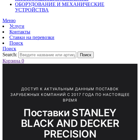
ОБОРУДОВАНИЕ И МЕХАНИЧЕСКИЕ
УСТРОЙСТВА
Меню
Услуги
Контакты
Ставки на перевозки
Поиск
Поиск
Search:
Поиск
Корзина
0
ДОСТУП К АКТУАЛЬНЫМ ДАННЫМ ПОСТАВОК
ЗАРУБЕЖНЫХ КОМПАНИЙ С 2017 ГОДА ПО НАСТОЯЩЕЕ
ВРЕМЯ
Поставки STANLEY
BLACK AND DECKER
PRECISION