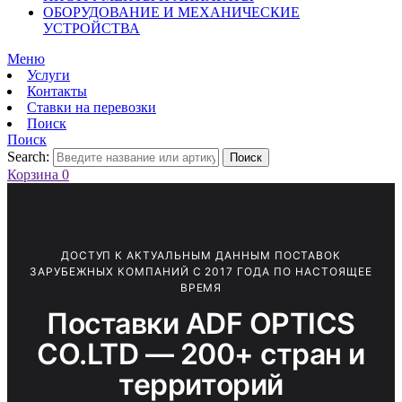
ОБОРУДОВАНИЕ И МЕХАНИЧЕСКИЕ
УСТРОЙСТВА
Меню
Услуги
Контакты
Ставки на перевозки
Поиск
Поиск
Search:
Поиск
Корзина
0
ДОСТУП К АКТУАЛЬНЫМ ДАННЫМ ПОСТАВОК
ЗАРУБЕЖНЫХ КОМПАНИЙ С 2017 ГОДА ПО НАСТОЯЩЕЕ
ВРЕМЯ
Поставки ADF OPTICS
CO.LTD — 200+ стран и
территорий