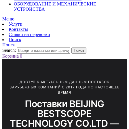
ОБОРУДОВАНИЕ И МЕХАНИЧЕСКИЕ
УСТРОЙСТВА
Меню
Услуги
Контакты
Ставки на перевозки
Поиск
Поиск
Search:
Поиск
Корзина
0
ДОСТУП К АКТУАЛЬНЫМ ДАННЫМ ПОСТАВОК
ЗАРУБЕЖНЫХ КОМПАНИЙ С 2017 ГОДА ПО НАСТОЯЩЕЕ
ВРЕМЯ
Поставки BEIJING
BESTSCOPE
TECHNOLOGY СО.LTD —