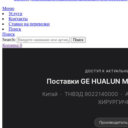
Меню
Услуги
Контакты
Ставки на перевозки
Поиск
Поиск
Search:
Поиск
Корзина
0
ДОСТУП К АКТУАЛЬН
Поставки GE HUALUN M
Китай · ТНВЭД 9022140000 
ХИРУРГИЧ
Производитель