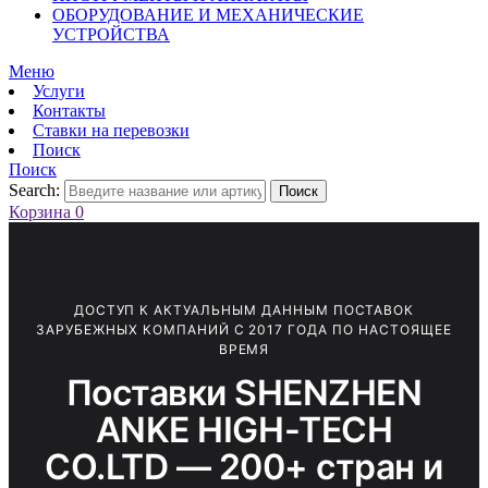
ОБОРУДОВАНИЕ И МЕХАНИЧЕСКИЕ
УСТРОЙСТВА
Меню
Услуги
Контакты
Ставки на перевозки
Поиск
Поиск
Search:
Поиск
Корзина
0
ДОСТУП К АКТУАЛЬНЫМ ДАННЫМ ПОСТАВОК
ЗАРУБЕЖНЫХ КОМПАНИЙ С 2017 ГОДА ПО НАСТОЯЩЕЕ
ВРЕМЯ
Поставки SHENZHEN
ANKE HIGH-TECH
CO.LTD — 200+ стран и