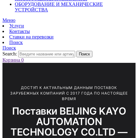
ОБОРУДОВАНИЕ И МЕХАНИЧЕСКИЕ
УСТРОЙСТВА
Меню
Услуги
Контакты
Ставки на перевозки
Поиск
Поиск
Search:
Поиск
Корзина
0
ДОСТУП К АКТУАЛЬНЫМ ДАННЫМ ПОСТАВОК
ЗАРУБЕЖНЫХ КОМПАНИЙ С 2017 ГОДА ПО НАСТОЯЩЕЕ
ВРЕМЯ
Поставки BEIJING KAYO
AUTOMATION
TECHNOLOGY CO.LTD —