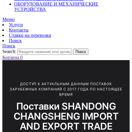
ОБОРУДОВАНИЕ И МЕХАНИЧЕСКИЕ
УСТРОЙСТВА
Меню
Услуги
Контакты
Ставки на перевозки
Поиск
Поиск
Search:
Поиск
Корзина
0
ДОСТУП К АКТУАЛЬНЫМ ДАННЫМ ПОСТАВОК
ЗАРУБЕЖНЫХ КОМПАНИЙ С 2017 ГОДА ПО НАСТОЯЩЕЕ
ВРЕМЯ
Поставки SHANDONG
CHANGSHENG IMPORT
AND EXPORT TRADE