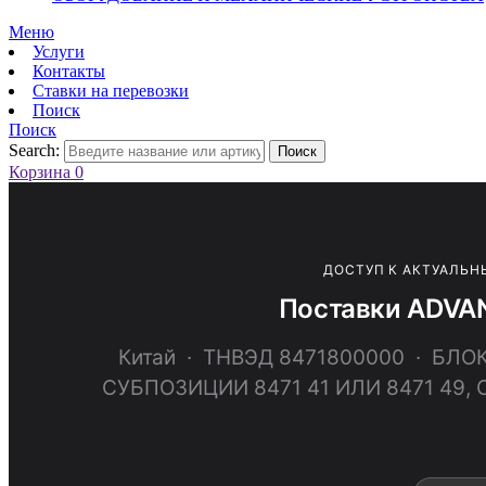
Меню
Услуги
Контакты
Ставки на перевозки
Поиск
Поиск
Search:
Поиск
Корзина
0
ДОСТУП К АКТУАЛЬН
Поставки ADVAN
Китай · ТНВЭД 8471800000 · Б
СУБПОЗИЦИИ 8471 41 ИЛИ 8471 4