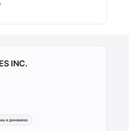
Я
S INC.
мы и динамика