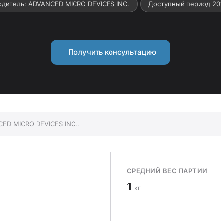
одитель: ADVANCED MICRO DEVICES INC.
Доступный период 20
Получить консультацию
CED MICRO DEVICES INC..
СРЕДНИЙ ВЕС ПАРТИИ
1
кг