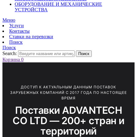
ОБОРУДОВАНИЕ И МЕХАНИЧЕСКИЕ
УСТРОЙСТВА
Меню
Услуги
Контакты
Ставки на перевозки
Поиск
Поиск
Search:
Поиск
Корзина
0
ДОСТУП К АКТУАЛЬНЫМ ДАННЫМ ПОСТАВОК
ЗАРУБЕЖНЫХ КОМПАНИЙ С 2017 ГОДА ПО НАСТОЯЩЕЕ
ВРЕМЯ
Поставки ADVANTECH
CO LTD — 200+ стран и
территорий