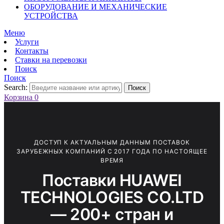
ОБОРУДОВАНИЕ И МЕХАНИЧЕСКИЕ
УСТРОЙСТВА
Меню
Услуги
Контакты
Ставки на перевозки
Поиск
Поиск
Search:
Поиск
Корзина
0
ДОСТУП К АКТУАЛЬНЫМ ДАННЫМ ПОСТАВОК
ЗАРУБЕЖНЫХ КОМПАНИЙ С 2017 ГОДА ПО НАСТОЯЩЕЕ
ВРЕМЯ
Поставки HUAWEI
TECHNOLOGIES CO.LTD
— 200+ стран и