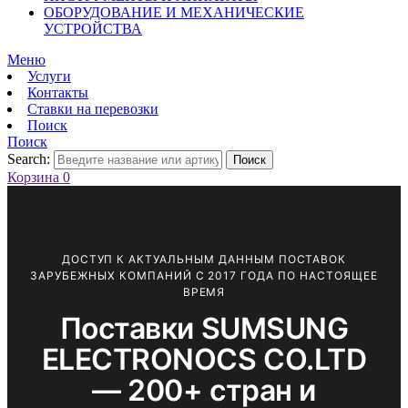
ОБОРУДОВАНИЕ И МЕХАНИЧЕСКИЕ
УСТРОЙСТВА
Меню
Услуги
Контакты
Ставки на перевозки
Поиск
Поиск
Search:
Поиск
Корзина
0
ДОСТУП К АКТУАЛЬНЫМ ДАННЫМ ПОСТАВОК
ЗАРУБЕЖНЫХ КОМПАНИЙ С 2017 ГОДА ПО НАСТОЯЩЕЕ
ВРЕМЯ
Поставки SUMSUNG
ELECTRONOCS CO.LTD
— 200+ стран и