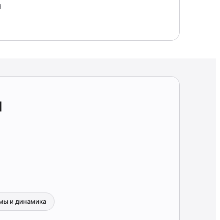
Я
N
мы и динамика