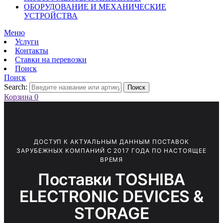
ОБОРУДОВАНИЕ И МЕХАНИЧЕСКИЕ
УСТРОЙСТВА
Меню
Услуги
Контакты
Ставки на перевозки
Поиск
Поиск
Search:
Поиск
Корзина
0
ДОСТУП К АКТУАЛЬНЫМ ДАННЫМ ПОСТАВОК
ЗАРУБЕЖНЫХ КОМПАНИЙ С 2017 ГОДА ПО НАСТОЯЩЕЕ
ВРЕМЯ
Поставки TОSHIBА
ELECTRОNIC DEVICES &
STОRАGE