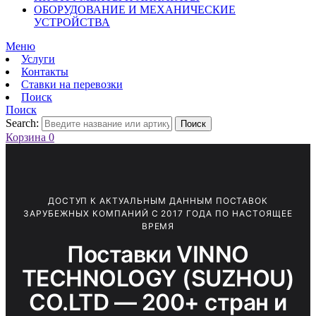
ОБОРУДОВАНИЕ И МЕХАНИЧЕСКИЕ
УСТРОЙСТВА
Меню
Услуги
Контакты
Ставки на перевозки
Поиск
Поиск
Search:
Поиск
Корзина
0
ДОСТУП К АКТУАЛЬНЫМ ДАННЫМ ПОСТАВОК
ЗАРУБЕЖНЫХ КОМПАНИЙ С 2017 ГОДА ПО НАСТОЯЩЕЕ
ВРЕМЯ
Поставки VINNO
TECHNOLOGY (SUZHOU)
CO.LTD — 200+ стран и