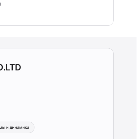
Я
О.LTD
мы и динамика