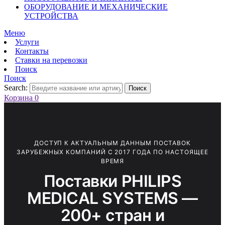
ОБОРУДОВАНИЕ И МЕХАНИЧЕСКИЕ
УСТРОЙСТВА
Меню
Услуги
Контакты
Ставки на перевозки
Поиск
Поиск
Search:
Поиск
Корзина
0
ДОСТУП К АКТУАЛЬНЫМ ДАННЫМ ПОСТАВОК
ЗАРУБЕЖНЫХ КОМПАНИЙ С 2017 ГОДА ПО НАСТОЯЩЕЕ
ВРЕМЯ
Поставки PHILIPS
MEDICAL SYSTEMS —
200+ стран и