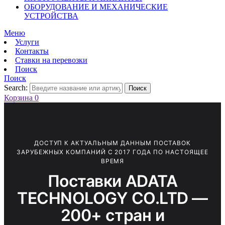
ОБОРУДОВАНИЕ И МЕХАНИЧЕСКИЕ
УСТРОЙСТВА
Меню
Услуги
Контакты
Ставки на перевозки
Поиск
Поиск
Search:
Поиск
Корзина
0
ДОСТУП К АКТУАЛЬНЫМ ДАННЫМ ПОСТАВОК
ЗАРУБЕЖНЫХ КОМПАНИЙ С 2017 ГОДА ПО НАСТОЯЩЕЕ
ВРЕМЯ
Поставки ADATA
TECHNOLOGY CO.LTD —
200+ стран и