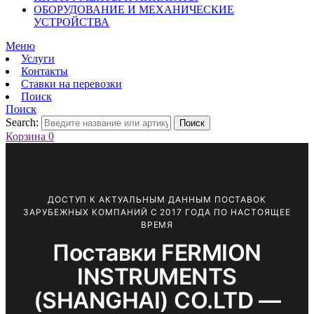
ОБОРУДОВАНИЕ И МЕХАНИЧЕСКИЕ
УСТРОЙСТВА
Меню
Услуги
Контакты
Ставки на перевозки
Поиск
Поиск
Search:
Поиск
Корзина
0
ДОСТУП К АКТУАЛЬНЫМ ДАННЫМ ПОСТАВОК
ЗАРУБЕЖНЫХ КОМПАНИЙ С 2017 ГОДА ПО НАСТОЯЩЕЕ
ВРЕМЯ
Поставки FERMION
INSTRUMENTS
(SHANGHAI) CO.LTD —