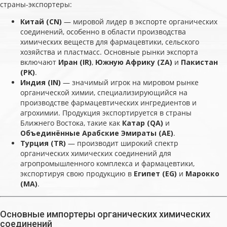
страны-экспортеры:
Китай (CN)
— мировой лидер в экспорте органических
соединений, особенно в области производства
химических веществ для фармацевтики, сельского
хозяйства и пластмасс. Основные рынки экспорта
включают
Иран (IR)
,
Южную Африку (ZA)
и
Пакистан
(PK)
.
Индия (IN)
— значимый игрок на мировом рынке
органической химии, специализирующийся на
производстве фармацевтических ингредиентов и
агрохимии. Продукция экспортируется в страны
Ближнего Востока, такие как
Катар (QA)
и
Объединённые Арабские Эмираты (AE)
.
Турция (TR)
— производит широкий спектр
органических химических соединений для
агропромышленного комплекса и фармацевтики,
экспортируя свою продукцию в
Египет (EG)
и
Марокко
(MA)
.
Основные импортеры органических химических
соединений