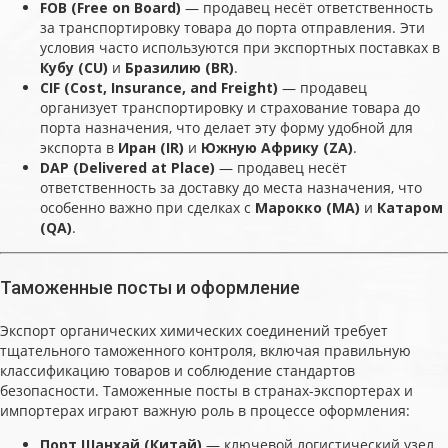
FOB (Free on Board)
— продавец несёт ответственность
за транспортировку товара до порта отправления. Эти
условия часто используются при экспортных поставках в
Кубу (CU)
и
Бразилию (BR)
.
CIF (Cost, Insurance, and Freight)
— продавец
организует транспортировку и страхование товара до
порта назначения, что делает эту форму удобной для
экспорта в
Иран (IR)
и
Южную Африку (ZA)
.
DAP (Delivered at Place)
— продавец несёт
ответственность за доставку до места назначения, что
особенно важно при сделках с
Марокко (MA)
и
Катаром
(QA)
.
Таможенные посты и оформление
Экспорт органических химических соединений требует
тщательного таможенного контроля, включая правильную
классификацию товаров и соблюдение стандартов
безопасности. Таможенные посты в странах-экспортерах и
импортерах играют важную роль в процессе оформления:
Порт Шанхай (Китай)
— ключевой логистический узел