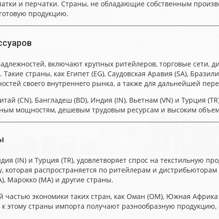
, платки и перчатки. Страны, не обладающие собственным прои
 готовую продукцию.
ссуаров
лежностей, включают крупных ритейлеров, торговые сети, ди
акие страны, как Египет (EG), Саудовская Аравия (SA), Бразили
остей своего внутреннего рынка, а также для дальнейшей пере
ай (CN), Бангладеш (BD), Индия (IN), Вьетнам (VN) и Турция (
нным мощностям, дешевым трудовым ресурсам и высоким объем
ы
Индия (IN) и Турция (TR), удовлетворяет спрос на текстильную п
, которая распространяется по ритейлерам и дистрибьюторам 
), Марокко (MA) и другие страны.
стью экономики таких стран, как Оман (OM), Южная Африка (ZA)
е к этому страны импорта получают разнообразную продукцию,