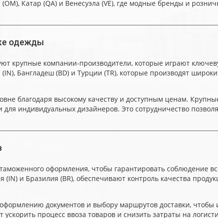
OM), Катар (QA) и Венесуэла (VE), где модные бренды и розни
нке одежды
уют крупные компании-производители, которые играют ключеву
(IN), Бангладеш (BD) и Турции (TR), которые производят широк
овне благодаря высокому качеству и доступным ценам. Крупн
 и для индивидуальных дизайнеров. Это сотрудничество позво
в
таможенного оформления, чтобы гарантировать соблюдение все
ндия (IN) и Бразилия (BR), обеспечивают контроль качества про
формлению документов и выбору маршрутов доставки, чтобы и
ускорить процесс ввоза товаров и снизить затраты на логисти