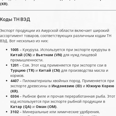
(KR)
.
Коды ТН ВЭД
Экспорт продукции из Амурской области включает широкий
ассортимент товаров, соответствующих различным кодам ТН
ВЭД. Вот несколько из них:
1005
– Кукуруза. Используется при экспорте кукурузы в
Китай (CN)
и
Вьетнам (VN)
для нужд пищевой
промышленности.
1201
– Соя. Этот код применяется при экспорте сои в
Турцию (TR)
и
Китай (CN)
для производства масла и
кормов.
4407
– Пиломатериалы хвойных пород. Применяется при
экспорте древесины в
Индонезию (ID)
и
Южную Корею
(KR)
.
0304
– Рыбное филе и прочая переработанная рыба. Этот
код используется при экспорте рыбной продукции в
Катар (QA)
и
Оман (OM)
.
3102
– Минеральные или химические удобрения,