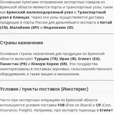
Основными пунктами отправления экспортных товаров из
Брянской области являются порты и транспортные узлы, такие
как
Брянский железнодорожный узел
и
Транспортный
узел в Клинцах
. Через эти узлы осуществляется доставка
продукции в порты России для дальнейшего экспорта в
Китай
(CN)
,
Малайзию (MY)
и
Индонезию (ID)
.
Страны назначения
Основные страны назначения для продукции из Брянской
области включают
Турцию (TR)
,
Иран (IR)
,
Египет (EG)
,
Пакистан (PK)
и
Южную Корею (KR)
. Эти государства
заинтересованы в поставках зерновых, сельскохозяйственного
оборудования, а также машин и механизмов.
Условия / пункты поставок (Инкотермс)
Часто при экспортных операциях из Брянской области
используются условия поставки
FOB
(Free on Board) и
CIF
(Cost,
Insurance, Freight). Например, при экспорте пшеницы в
Египет