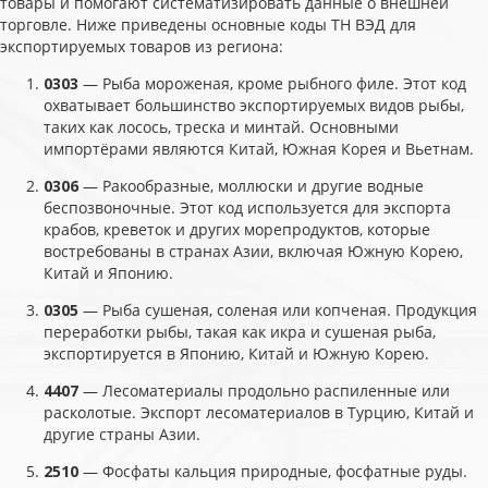
товары и помогают систематизировать данные о внешней
торговле. Ниже приведены основные коды ТН ВЭД для
экспортируемых товаров из региона:
0303
— Рыба мороженая, кроме рыбного филе. Этот код
охватывает большинство экспортируемых видов рыбы,
таких как лосось, треска и минтай. Основными
импортёрами являются Китай, Южная Корея и Вьетнам.
0306
— Ракообразные, моллюски и другие водные
беспозвоночные. Этот код используется для экспорта
крабов, креветок и других морепродуктов, которые
востребованы в странах Азии, включая Южную Корею,
Китай и Японию.
0305
— Рыба сушеная, соленая или копченая. Продукция
переработки рыбы, такая как икра и сушеная рыба,
экспортируется в Японию, Китай и Южную Корею.
4407
— Лесоматериалы продольно распиленные или
расколотые. Экспорт лесоматериалов в Турцию, Китай и
другие страны Азии.
2510
— Фосфаты кальция природные, фосфатные руды.