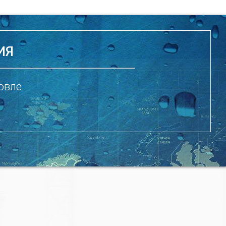
ИЯ
овле