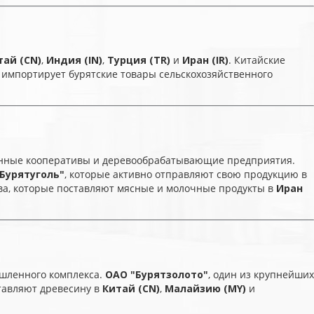
тай (CN)
,
Индия (IN)
,
Турция (TR)
и
Иран (IR)
. Китайские
 импортирует бурятские товары сельскохозяйственного
енные кооперативы и деревообрабатывающие предприятия.
Бурятуголь"
, которые активно отправляют свою продукцию в
тва, которые поставляют мясные и молочные продукты в
Иран
шленного комплекса.
ОАО "Бурятзолото"
, один из крупнейших
тавляют древесину в
Китай (CN)
,
Малайзию (MY)
и