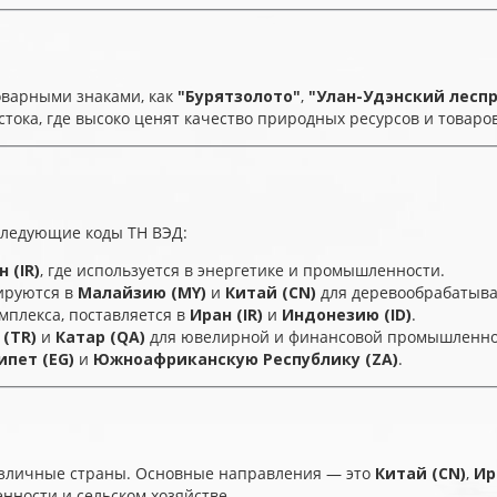
товарными знаками, как
"Бурятзолото"
,
"Улан-Удэнский лесп
тока, где высоко ценят качество природных ресурсов и товаров
следующие коды ТН ВЭД:
 (IR)
, где используется в энергетике и промышленности.
ируются в
Малайзию (MY)
и
Китай (CN)
для деревообрабатыв
мплекса, поставляется в
Иран (IR)
и
Индонезию (ID)
.
(TR)
и
Катар (QA)
для ювелирной и финансовой промышленно
ипет (EG)
и
Южноафриканскую Республику (ZA)
.
различные страны. Основные направления — это
Китай (CN)
,
Ир
нности и сельском хозяйстве.