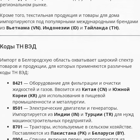
региональном рынке.
Кроме того, текстильная продукция и товары для дома
импортируются под популярными международными брендами
из
Вьетнама (VN)
,
Индонезии (ID)
и
Тайланда (TH)
.
Коды ТН ВЭД
Импорт в Белгородскую область охватывает широкий спектр
товаров и продукции, для которых применяются различные
коды ТН ВЭД:
8421
— Оборудование для фильтрации и очистки
жидкостей и газов. Ввозится из
Китая (CN)
и
Южной
Кореи (KR)
для использования в пищевой
промышленности и металлургии.
8501
— Электрические двигатели и генераторы.
Импортируется из
Индии (IN)
и
Турции (TR)
для нужд
машиностроительных предприятий.
8701
— Тракторы, используемые в сельском хозяйстве.
Поставляются из
Пакистана (PK)
и
Беларуси (BY)
.
0904
— Специи, включая перец, импортируются из