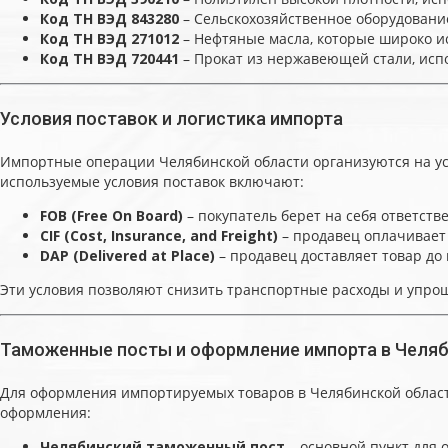
Код ТН ВЭД 843280
– Сельскохозяйственное оборудование
Код ТН ВЭД 271012
– Нефтяные масла, которые широко ис
Код ТН ВЭД 720441
– Прокат из нержавеющей стали, исп
Условия поставок и логистика импорта
Импортные операции Челябинской области организуются на ус
используемые условия поставок включают:
FOB (Free On Board)
– покупатель берет на себя ответстве
CIF (Cost, Insurance, and Freight)
– продавец оплачивает 
DAP (Delivered at Place)
– продавец доставляет товар до 
Эти условия позволяют снизить транспортные расходы и упроща
Таможенные посты и оформление импорта в Челяб
Для оформления импортируемых товаров в Челябинской облас
оформления:
Челябинский таможенный пост
– основной пункт для