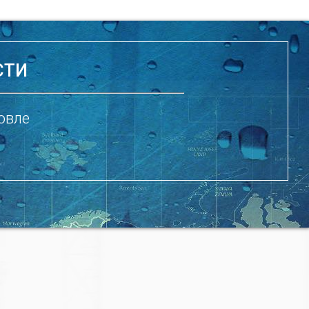
СТИ
овле