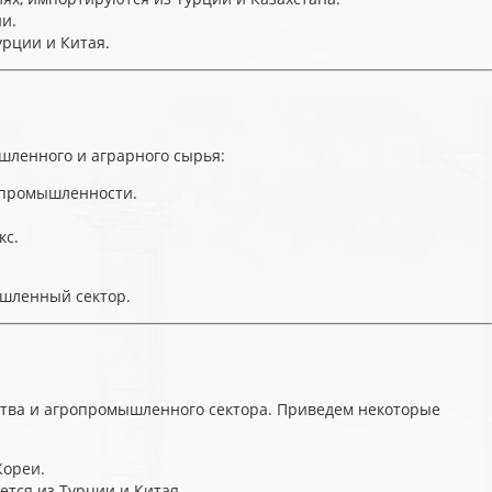
и.
урции и Китая.
ленного и аграрного сырья:
 промышленности.
кс.
ышленный сектор.
ства и агропромышленного сектора. Приведем некоторые
Кореи.
тся из Турции и Китая.