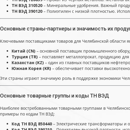
ТН ВЭД 310520
– Минеральные удобрения. Важный продукт
ТН ВЭД 390120
– Полиэтилен с низкой плотностью. Исполь
Основные страны-партнеры и значимость их проду
Ключевыми поставщиками товаров для Челябинской области я
Китай (CN)
– основной поставщик промышленного обору
Турция (TR)
– поставляет металлопрокат, продукцию для
Казахстан (KZ)
– один из главных поставщиков нефтепр
Южная Корея (KR)
– обеспечивает поставки высокотехно
Эти страны играют значимую роль в поддержке экономики Че
Основные товарные группы и коды ТН ВЭД
Наиболее востребованными товарными группами в Челябинско
примеры по кодам ТН ВЭД:
Код ТН ВЭД 850440
– Электрические трансформаторы и о
Код ТН ВЭД 390210
– Полиэтилен высокой плотности, исп