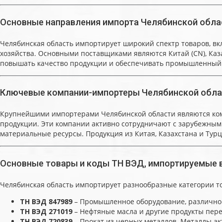
Основные направления импорта Челябинской обла
Челябинская область импортирует широкий спектр товаров, вк
хозяйства. Основными поставщиками являются Китай (CN), Каза
повышать качество продукции и обеспечивать промышленный
Ключевые компании-импортеры Челябинской облас
Крупнейшими импортерами Челябинской области являются ком
продукции. Эти компании активно сотрудничают с зарубежным
материальные ресурсы. Продукция из Китая, Казахстана и Тур
Основные товары и коды ТН ВЭД, импортируемые 
Челябинская область импортирует разнообразные категории то
ТН ВЭД 847989
– Промышленное оборудование, различное
ТН ВЭД 271019
– Нефтяные масла и другие продукты пер
ТН ВЭД 720839
– Прокат из черных металлов. Металлы ак