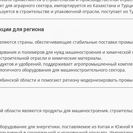
 для аграрного сектора, импортируется из Казахстана и Турци
зуется в строительстве и упаковочной отрасли, поступает из Т
кции для региона
вляются страны, обеспечивающие стабильные поставки промыш
дования и полимеров для нужд машиностроения и химической
 строительной отрасли и химические материалы.
одуктов и удобрений, поддерживает агропромышленный компле
логичного оборудования для машиностроительного сектора.
лябинской области и помогают региону модернизировать пром
й области являются продукты для машиностроения, строитель
борудование для энергетики, поставляемое из Китая и Южной 
ользуемый в строительной и упаковочной отраслях. Импортируе