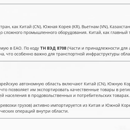
н, как Китай (CN), Южная Корея (KR), Вьетнам (VN), Казахстан (
до сложного промышленного оборудования. Китай, как главный 
емую в ЕАО. По коду
ТН ВЭД 8708
(Части и принадлежности для 
а, что особенно важно для транспортной инфраструктуры обла
ейскую автономную область включают Китай (CN), Южную Корею 
то позволяет им экспортировать качественные товары в регио
ей населения в продовольственных и потребительских товарах.
ревозки грузов) активно импортируется из Китая и Южной Кор
ических операций внутри области.