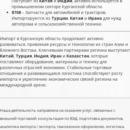
Поступает из
Китая
и
Индии
, активно используется в
промышленном секторе Курганской области.
8708
– Запчасти для автомобилей и тракторов.
Импортируются из
Турции
,
Китая
и
Ирана
для нужд
автопрома и сельскохозяйственной техники.
Импорт в Курганскую область продолжает активно
развиваться, привлекая ресурсы и технологии из стран Азии и
Ближнего Востока. Ключевыми партнерами региона выступают
Китай
,
Турция
,
Индия
,
Иран
и
Казахстан
, которые
поставляют оборудование, материалы и технику для
различных отраслей экономики. Стабильные торговые
отношения и развивающаяся логистика способствуют росту
импорта и укреплению экономических связей региона на
международной арене.
Наша деятельность направлена на оказание услуг, связанных с
внешней торговлей: консультации по ВЭД, подготовка документов,
аналитика импорта / экспорта, таможенное оформление, логистика.