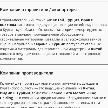
Компании отправители / экспортеры
Страны-поставщики, такие как
Китай
,
Турция
,
Иран
и
Вьетнам
, занимают лидирующие позиции по объему поставок
в Курганскую область. Основные категории импортируемых
товаров включают промышленное оборудование,
строительные материалы, металлы и сельскохозяйственное
сырье. Например, из
Ирана
и
Турции
поступают стальные
изделия и материалы для строительной индустрии, а
Китай
является ведущим поставщиком технологий и электронных
компонентов.
Компании производители
Крупнейшие производители импортируемой продукции в
Курганскую область — это ведущие компании из
Китая
,
Индии
и
Турции
, такие как
Sinopec
,
Tata Motors
и
Koç
Holding
. Эти компании предоставляют оборудование, станки и
технику для различных отраслей экономики региона, в том
числе для строительства, сельского хозяйства и