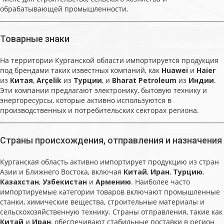
обрабатывающей промышленности.
Товарные знаки
На территории Курганской области импортируется продукция
под брендами таких известных компаний, как
Huawei
и
Haier
из
Китая
,
Arçelik
из
Турции
, и
Bharat Petroleum
из
Индии
.
Эти компании предлагают электронику, бытовую технику и
энергоресурсы, которые активно используются в
производственных и потребительских секторах региона.
Страны происхождения, отправления и назначения
Курганская область активно импортирует продукцию из стран
Азии и Ближнего Востока, включая
Китай
,
Иран
,
Турцию
,
Казахстан
,
Узбекистан
и
Армению
. Наиболее часто
импортируемые категории товаров включают промышленные
станки, химические вещества, строительные материалы и
сельскохозяйственную технику. Страны отправления, такие как
Китай
и
Иран
, обеспечивают стабильные поставки в регион