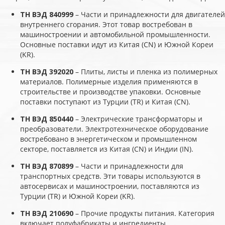
ТН ВЭД 840999
– Части и принадлежности для двигателей
внутреннего сгорания. Этот товар востребован в
машиностроении и автомобильной промышленности.
Основные поставки идут из Китая (CN) и Южной Кореи
(KR).
ТН ВЭД 392020
– Плиты, листы и пленка из полимерных
материалов. Полимерные изделия применяются в
строительстве и производстве упаковки. Основные
поставки поступают из Турции (TR) и Китая (CN).
ТН ВЭД 850440
– Электрические трансформаторы и
преобразователи. Электротехническое оборудование
востребовано в энергетическом и промышленном
секторе, поставляется из Китая (CN) и Индии (IN).
ТН ВЭД 870899
– Части и принадлежности для
транспортных средств. Эти товары используются в
автосервисах и машиностроении, поставляются из
Турции (TR) и Южной Кореи (KR).
ТН ВЭД 210690
– Прочие продукты питания. Категория
включает полуфабрикаты и ингредиенты,