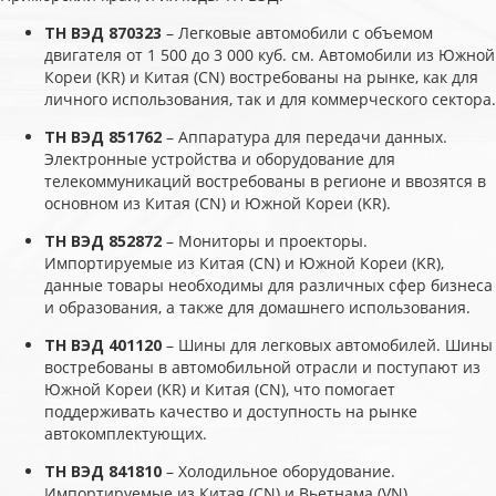
ТН ВЭД 870323
– Легковые автомобили с объемом
двигателя от 1 500 до 3 000 куб. см. Автомобили из Южной
Кореи (KR) и Китая (CN) востребованы на рынке, как для
личного использования, так и для коммерческого сектора.
ТН ВЭД 851762
– Аппаратура для передачи данных.
Электронные устройства и оборудование для
телекоммуникаций востребованы в регионе и ввозятся в
основном из Китая (CN) и Южной Кореи (KR).
ТН ВЭД 852872
– Мониторы и проекторы.
Импортируемые из Китая (CN) и Южной Кореи (KR),
данные товары необходимы для различных сфер бизнеса
и образования, а также для домашнего использования.
ТН ВЭД 401120
– Шины для легковых автомобилей. Шины
востребованы в автомобильной отрасли и поступают из
Южной Кореи (KR) и Китая (CN), что помогает
поддерживать качество и доступность на рынке
автокомплектующих.
ТН ВЭД 841810
– Холодильное оборудование.
Импортируемые из Китая (CN) и Вьетнама (VN),