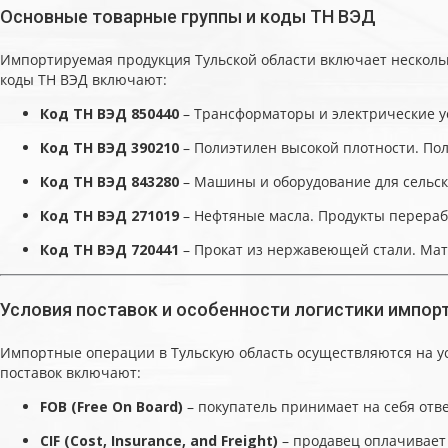
Основные товарные группы и коды ТН ВЭД
Импортируемая продукция Тульской области включает нескольк
коды ТН ВЭД включают:
Код ТН ВЭД 850440
– Трансформаторы и электрические ус
Код ТН ВЭД 390210
– Полиэтилен высокой плотности. Пол
Код ТН ВЭД 843280
– Машины и оборудование для сельског
Код ТН ВЭД 271019
– Нефтяные масла. Продукты перерабо
Код ТН ВЭД 720441
– Прокат из нержавеющей стали. Мате
Условия поставок и особенности логистики импор
Импортные операции в Тульскую область осуществляются на у
поставок включают:
FOB (Free On Board)
– покупатель принимает на себя ответ
CIF (Cost, Insurance, and Freight)
– продавец оплачивает 