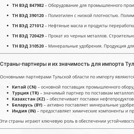
ТН ВЭД 847982
– Оборудование для промышленного произв
ТН ВЭД 390120
– Полиэтилен с низкой плотностью. Полим
ТН ВЭД 271012
– Нефтяные масла и продукты переработки.
ТН ВЭД 720429
– Прокат из черных металлов. Строительн
ТН ВЭД 310520
– Минеральные удобрения. Продукция для а
Страны-партнеры и их значимость для импорта Ту
Основными партнёрами Тульской области по импорту являются
Китай (CN)
– основной поставщик промышленного оборуд
Турция (TR)
– значимый партнер по поставкам металлоп
Казахстан (KZ)
– обеспечивает поставки нефтепродуктов
Беларусь (BY)
– активно поставляет минеральные удобр
Индия (IN)
– предоставляет химические компоненты и п
Эти страны играют ключевую роль в обеспечении устойчивост