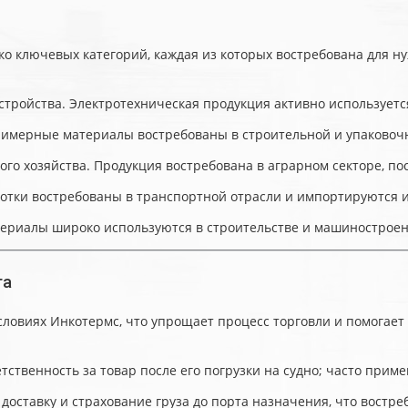
о ключевых категорий, каждая из которых востребована для ну
тройства. Электротехническая продукция активно используется 
имерные материалы востребованы в строительной и упаковочной
о хозяйства. Продукция востребована в аграрном секторе, пос
тки востребованы в транспортной отрасли и импортируются из 
риалы широко используются в строительстве и машиностроении,
та
словиях Инкотермс, что упрощает процесс торговли и помогае
ственность за товар после его погрузки на судно; часто примен
доставку и страхование груза до порта назначения, что востреб