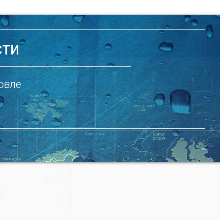
СТИ
овле