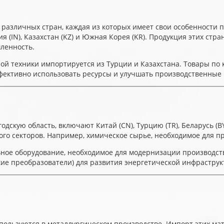
 различных стран, каждая из которых имеет свои особенности 
ндия (IN), Казахстан (KZ) и Южная Корея (KR). Продукция этих с
ленность.
ой техники импортируется из Турции и Казахстана. Товары по 
фективно использовать ресурсы и улучшать производственные
дскую область, включают Китай (CN), Турцию (TR), Беларусь (BY
о секторов. Например, химическое сырье, необходимое для про
ное оборудование, необходимое для модернизации производств
ие преобразователи) для развития энергетической инфраструк
спользуются в металлургическом производстве. Импорт этих ма