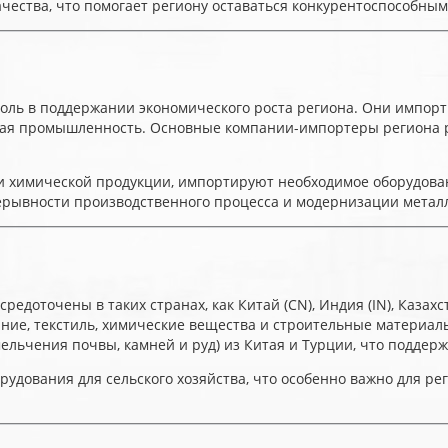
чества, что помогает региону оставаться конкурентоспособным
ль в поддержании экономического роста региона. Они импорти
вая промышленность. Основные компании-импортеры региона раб
и химической продукции, импортируют необходимое оборудова
ерывности производственного процесса и модернизации металл
доточены в таких странах, как Китай (CN), Индия (IN), Казахста
ие, текстиль, химические вещества и строительные материалы
льчения почвы, камней и руд) из Китая и Турции, что поддер
удования для сельского хозяйства, что особенно важно для ре