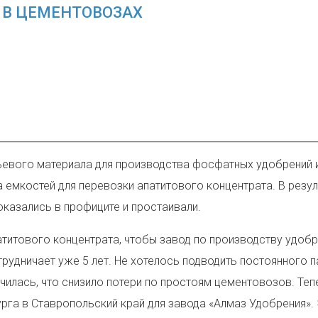
 В ЦЕМЕНТОВОЗАХ
ьевого материала для производства фосфатных удобрений
а емкостей для перевозки апатитового концентрата. В резу
казались в профиците и простаивали.
патитового концентрата, чтобы завод по производству удоб
трудничает уже 5 лет. Не хотелось подводить постоянного 
илась, что снизило потери по простоям цементовозов. Теп
рга в Ставропольский край для завода «Алмаз Удобрения». 