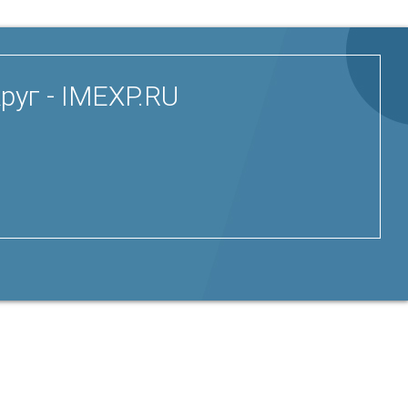
руг - IMEXP.RU