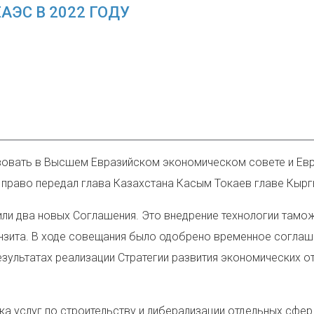
АЭС В 2022 ГОДУ
твовать в Высшем Евразийском экономическом совете и Ев
право передал глава Казахстана Касым Токаев главе Кыр
рили два новых Соглашения. Это внедрение технологии там
нзита. В ходе совещания было одобрено временное согла
езультатах реализации Стратегии развития экономических 
а услуг по строительству и либерализации отдельных сфер 